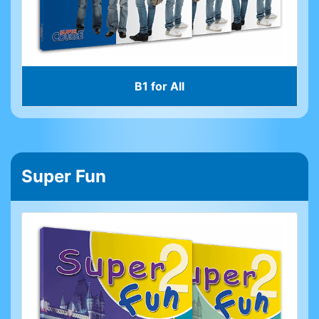
B1 for All
Super Fun