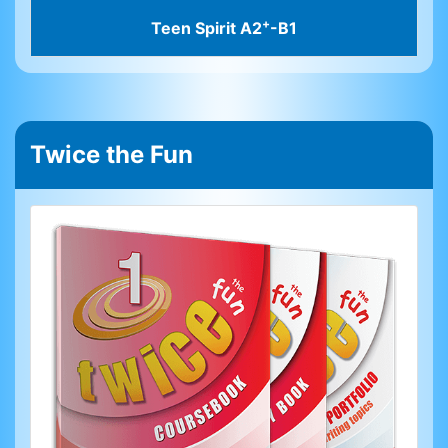
+
Teen Spirit A2
-B1
Twice the Fun