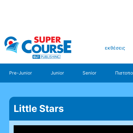
εκθέσεις
Pre-Junior
Junior
Senior
Πιστοπο
Little Stars