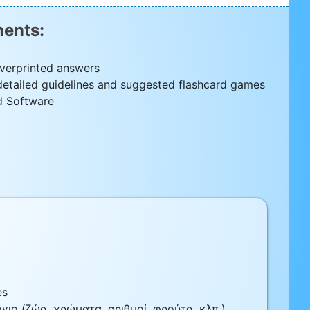
ents:
verprinted answers
detailed guidelines and suggested flashcard games
d Software
es
ιο (ζώα, χρώματα, αριθμοί, φρούτα, κλπ.)