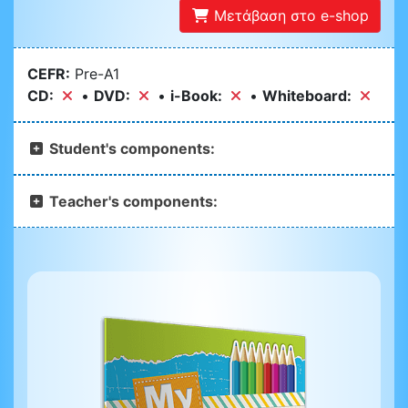
Μετάβαση στο e-shop
CEFR:
Pre-A1
CD:
•
DVD:
•
i-Book:
•
Whiteboard:
Student's components:
Teacher's components: