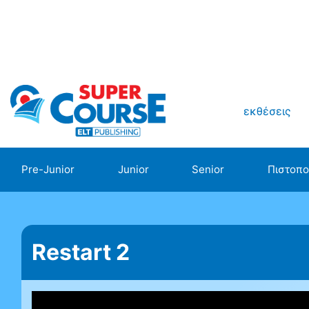
εκθέσεις
Pre-Junior
Junior
Senior
Πιστοπο
Restart 2