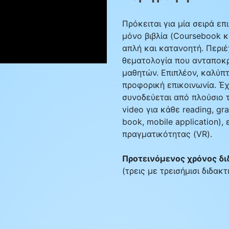
Πρόκειται για μία σειρά επ
µόνο βιβλία (Coursebook κ
απλή και κατανοητή. Περιέ
θεματολογία που ανταποκρί
μαθητών. Επιπλέον, καλύπτο
προφορική επικοινωνία. Έχ
συνοδεύεται από πλούσιο τ
video για κάθε reading, gr
book, mobile application),
πραγματικότητας (VR).
Προτεινόμενος χρόνος δι
(τρεις με τρεισήμισι διδακ