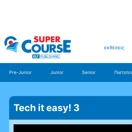
εκθέσεις
Pre-Junior
Junior
Senior
Πιστοπο
Tech it easy! 3