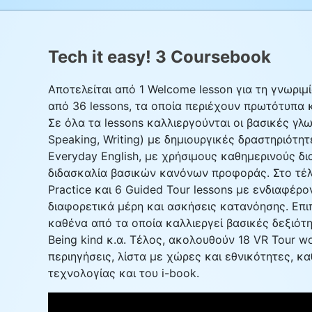
Tech it easy! 3 Coursebook
Αποτελείται από 1 Welcome lesson για τη γνωριμ
από 36 lessons, τα οποία περιέχουν πρωτότυπα 
Σε όλα τα lessons καλλιεργούνται οι βασικές γλω
Speaking, Writing) με δημιουργικές δραστηριότητ
Everyday English, με χρήσιμους καθημερινούς δια
διδασκαλία βασικών κανόνων προφοράς. Στο τέλο
Practice και 6 Guided Tour lessons με ενδιαφέρ
διαφορετικά μέρη και ασκήσεις κατανόησης. Επιπλέ
καθένα από τα οποία καλλιεργεί βασικές δεξιότη
Being kind κ.α. Τέλος, ακολουθoύν 18 VR Tour w
περιηγήσεις, λίστα με χώρες και εθνικότητες, κ
τεχνολογίας και του i-book.