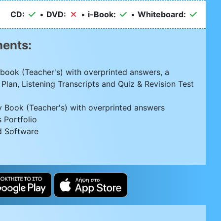
CD:
•
DVD:
•
i-Book:
•
Whiteboard:
ents:
ebook (Teacher's) with overprinted answers, a
an, Listening Transcripts and Quiz & Revision Test
ty Book (Teacher's) with overprinted answers
s Portfolio
d Software