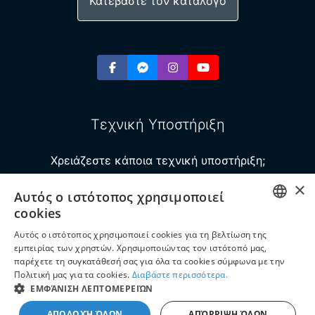
Κατεβάστε τον κατάλογο
Τεχνική Υποστήριξη
Χρειάζεστε κάποια τεχνική υποστήριξη;
×
Αυτός ο ιστότοπος χρησιμοποιεί
Δημιουργήστε ένα νέο ticket!
cookies
GREEK
Αυτός ο ιστότοπος χρησιμοποιεί cookies για τη βελτίωση της
εμπειρίας των χρηστών. Χρησιμοποιώντας τον ιστότοπό μας,
ENGLISH
Copyright ©2026 Super Course ELT Publishing
παρέχετε τη συγκατάθεσή σας για όλα τα cookies σύμφωνα με την
Πολιτική μας για τα cookies.
Διαβάστε περισσότερα.
Με Επιφύλαξη Παντός Δικαιώματος
ΕΜΦΆΝΙΣΗ ΛΕΠΤΟΜΕΡΕΙΏΝ
Πολιτική Απορρήτου
ΑΠΟΔΟΧΉ ΌΛΩΝ
ΑΠΌΡΡΙΨΗ ΌΛΩΝ
Developed & designed by the Super Course ELT Publishing I.T. Department