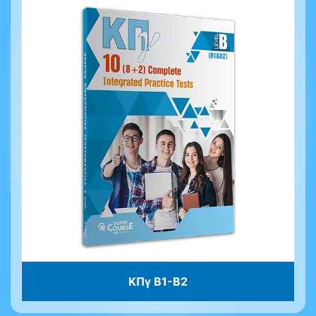
ΚΠγ B1-B2